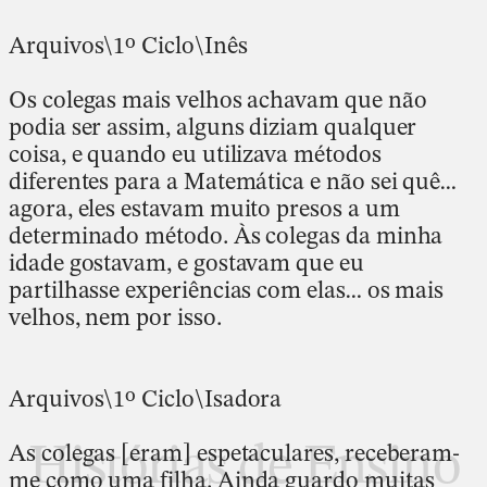
Arquivos\1º Ciclo\Inês
Os colegas mais velhos achavam que não
podia ser assim, alguns diziam qualquer
coisa, e quando eu utilizava métodos
diferentes para a Matemática e não sei quê…
agora, eles estavam muito presos a um
determinado método. Às colegas da minha
idade gostavam, e gostavam que eu
partilhasse experiências com elas… os mais
velhos, nem por isso.
Arquivos\1º Ciclo\Isadora
Histórias de Ensino
As colegas [eram] espetaculares, receberam-
me como uma filha. Ainda guardo muitas