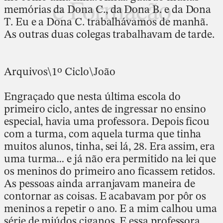
e Formação
memórias da Dona C., da Dona B. e da Dona
T. Eu e a Dona C. trabalhávamos de manhã.
As outras duas colegas trabalhavam de tarde.
Arquivos\1º Ciclo\João
Engraçado que nesta última escola do
primeiro ciclo, antes de ingressar no ensino
especial, havia uma professora. Depois ficou
com a turma, com aquela turma que tinha
muitos alunos, tinha, sei lá, 28. Era assim, era
uma turma… e já não era permitido na lei que
os meninos do primeiro ano ficassem retidos.
As pessoas ainda arranjavam maneira de
contornar as coisas. E acabavam por pôr os
meninos a repetir o ano. E a mim calhou uma
série de miúdos ciganos. E essa professora